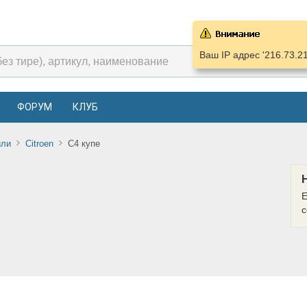
Ваш IP адрес '216.73.2
ФОРУМ
КЛУБ
или
Citroen
C4 купе
Е