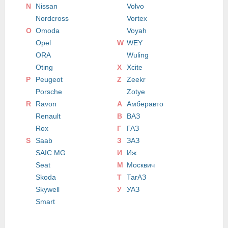
N
Nissan
Volvo
Nordcross
Vortex
O
Omoda
Voyah
Opel
W
WEY
ORA
Wuling
Oting
X
Xcite
P
Peugeot
Z
Zeekr
Porsche
Zotye
R
Ravon
А
Амберавто
Renault
В
ВАЗ
Rox
Г
ГАЗ
S
Saab
З
ЗАЗ
SAIC MG
И
Иж
Seat
М
Москвич
Skoda
Т
ТагАЗ
Skywell
У
УАЗ
Smart