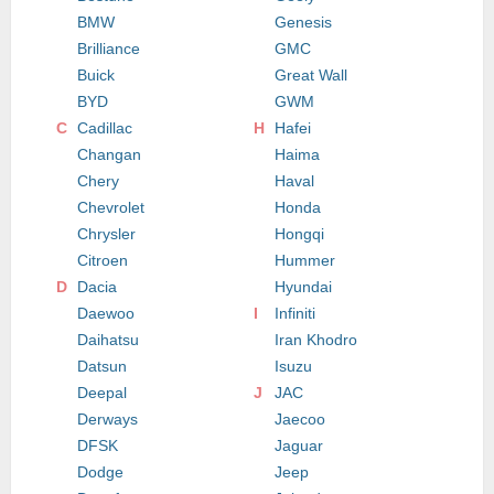
BMW
Genesis
Brilliance
GMC
Buick
Great Wall
BYD
GWM
C
Cadillac
H
Hafei
Changan
Haima
Chery
Haval
Chevrolet
Honda
Chrysler
Hongqi
Citroen
Hummer
D
Dacia
Hyundai
Daewoo
I
Infiniti
Daihatsu
Iran Khodro
Datsun
Isuzu
Deepal
J
JAC
Derways
Jaecoo
DFSK
Jaguar
Dodge
Jeep