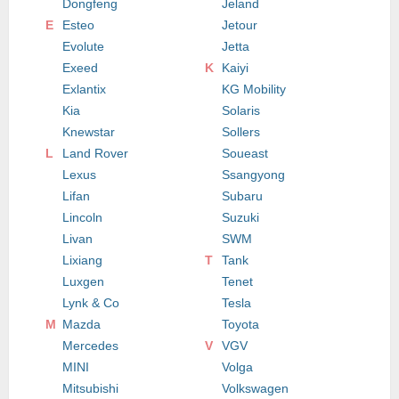
Dongfeng
Jeland
E
Esteo
Jetour
Evolute
Jetta
Exeed
K
Kaiyi
Exlantix
KG Mobility
Kia
Solaris
Knewstar
Sollers
L
Land Rover
Soueast
Lexus
Ssangyong
Lifan
Subaru
Lincoln
Suzuki
Livan
SWM
Lixiang
T
Tank
Luxgen
Tenet
Lynk & Co
Tesla
M
Mazda
Toyota
Mercedes
V
VGV
MINI
Volga
Mitsubishi
Volkswagen