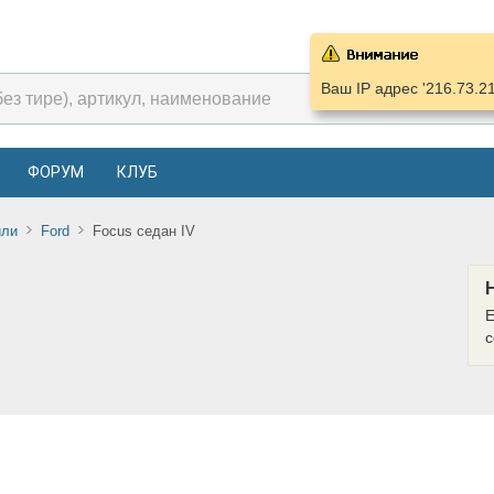
Ваш IP адрес '216.73.2
ФОРУМ
КЛУБ
или
Ford
Focus седан IV
Е