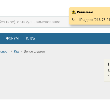
Ваш IP адрес '216.73.2
ФОРУМ
КЛУБ
нспорт
Kia
Bongo фургон
Е