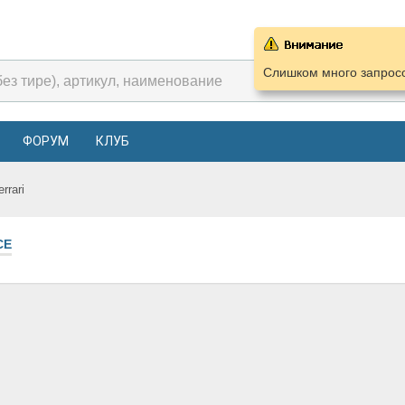
Слишком много запросо
ФОРУМ
КЛУБ
errari
СЕ