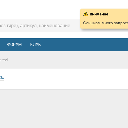
Слишком много запросо
ФОРУМ
КЛУБ
errari
СЕ