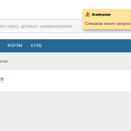
Слишком много запросо
ФОРУМ
КЛУБ
errari
СЕ