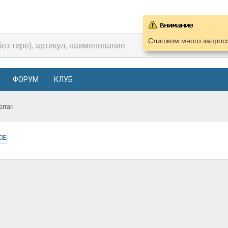
Слишком много запросо
ФОРУМ
КЛУБ
errari
СЕ