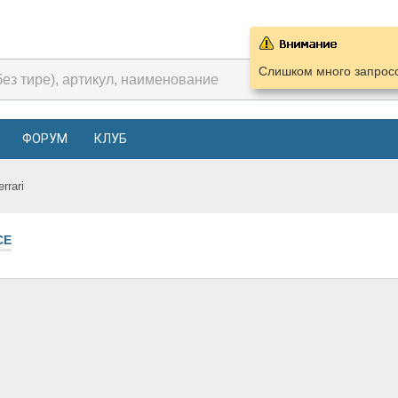
Слишком много запросо
ФОРУМ
КЛУБ
errari
СЕ