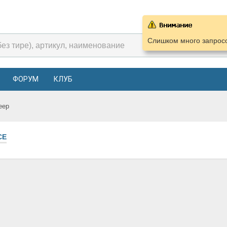
Слишком много запросо
ФОРУМ
КЛУБ
eep
СЕ