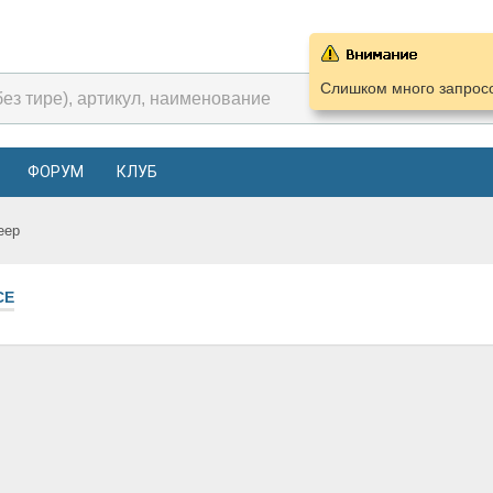
Слишком много запросо
ФОРУМ
КЛУБ
eep
СЕ