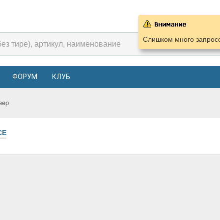
Слишком много запросо
ФОРУМ
КЛУБ
eep
СЕ