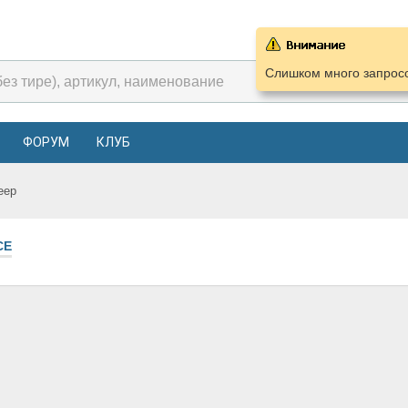
Слишком много запросо
ФОРУМ
КЛУБ
eep
СЕ