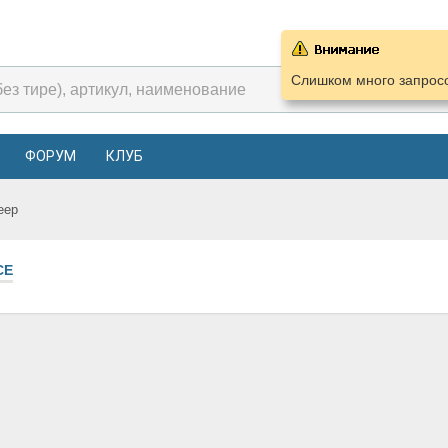
Слишком много запросо
ФОРУМ
КЛУБ
eep
СЕ