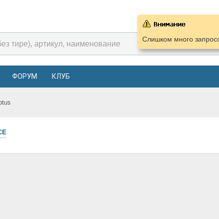
Слишком много запросо
ФОРУМ
КЛУБ
otus
СЕ