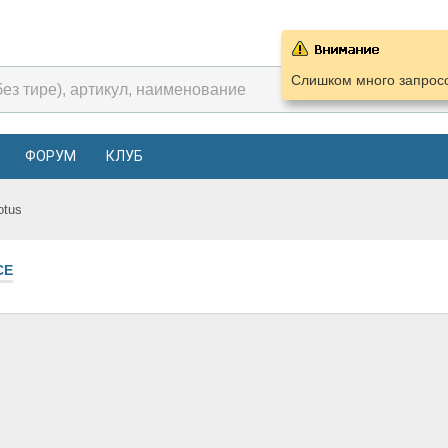
Слишком много запросо
ФОРУМ
КЛУБ
otus
СЕ