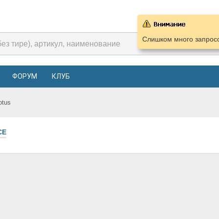
Слишком много запросо
ФОРУМ
КЛУБ
otus
СЕ