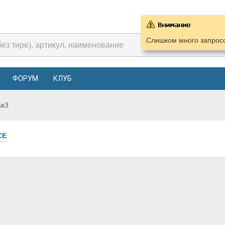
Слишком много запросо
ФОРУМ
КЛУБ
АвЗ
СЕ