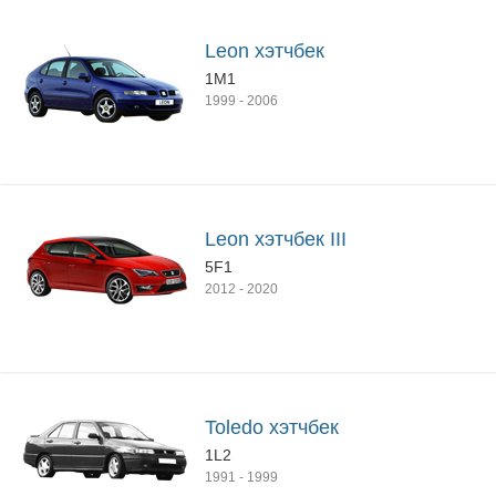
Leon хэтчбек
1M1
1999
-
2006
Leon хэтчбек III
5F1
2012
-
2020
Toledo хэтчбек
1L2
1991
-
1999