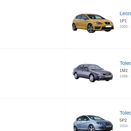
Leon
1P1
2005
-
Tole
1M2
1998
-
Tole
5P2
2004
-