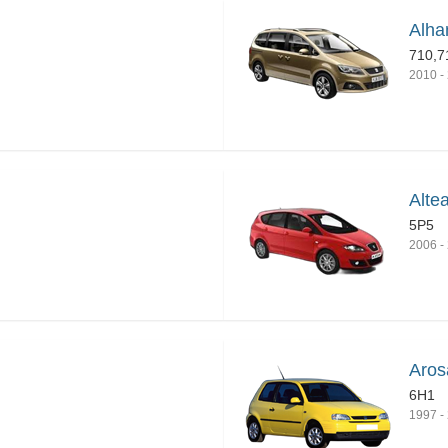
Alha
710,7
2010
-
Alte
5P5
2006
-
Aros
6H1
1997
-