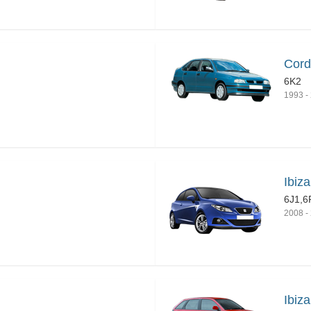
Cord
6K2
1993
-
Ibiz
6J1,6
2008
-
Ibiza