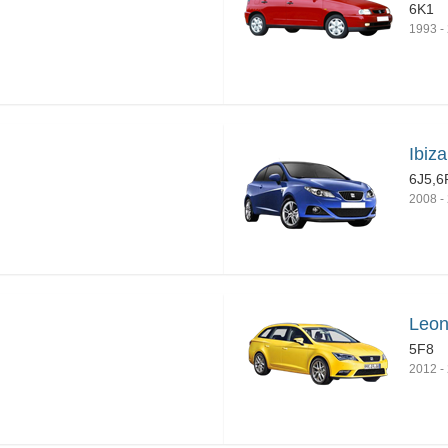
6K1
1993
-
Ibiz
6J5,6
2008
-
Leon
5F8
2012
-