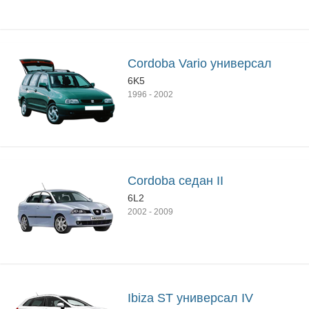
Cordoba Vario универсал
6K5
1996
-
2002
Cordoba седан II
6L2
2002
-
2009
Ibiza ST универсал IV