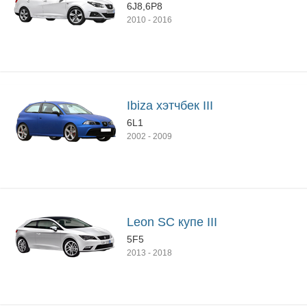
6J8,6P8
2010
-
2016
Ibiza хэтчбек III
6L1
2002
-
2009
Leon SC купе III
5F5
2013
-
2018