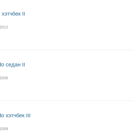
 хэтчбек II
2012
do седан II
2006
do хэтчбек III
2009