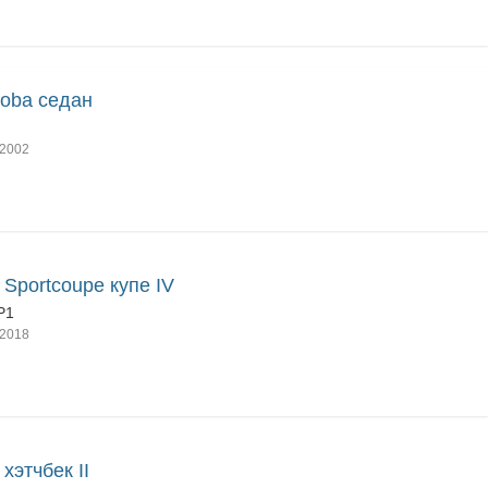
oba седан
2002
a Sportcoupe купе IV
P1
2018
 хэтчбек II