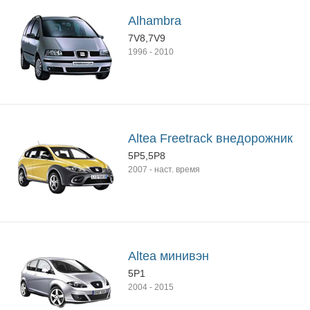
Alhambra
7V8,7V9
1996
-
2010
Altea Freetrack внедорожник
5P5,5P8
2007
-
наст. время
Altea минивэн
5P1
2004
-
2015