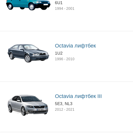
6U1
1994
-
2001
Octavia лифтбек
1U2
1996
-
2010
Octavia лифтбек III
5E3, NL3
2012
-
2021