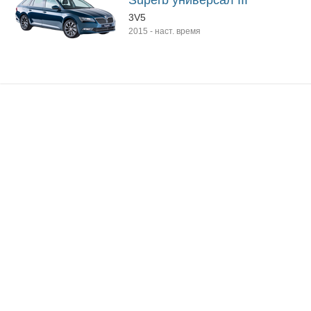
Superb универсал III
3V5
2015
-
наст. время