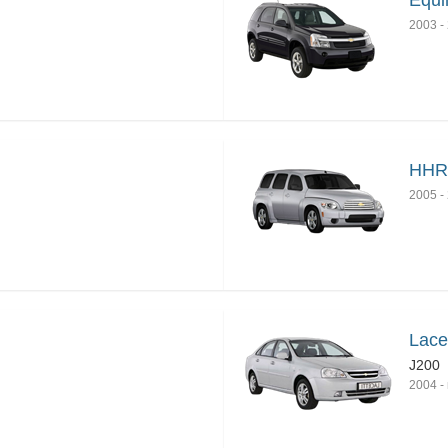
Equi
2003
-
HHR
2005
-
Lace
J200
2004
-