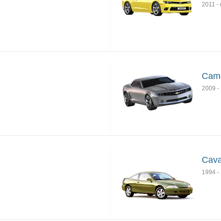
2011
-
Cama
2009
-
Caval
1994
-