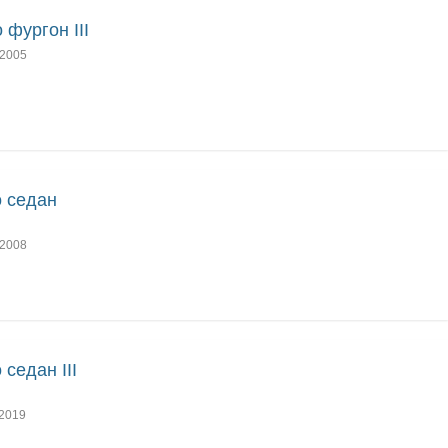
o фургон III
2005
 седан
2008
 седан III
2019