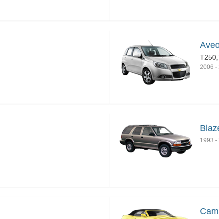
Aveo
T250,
2006
-
Blaz
1993
-
Cama