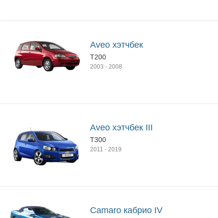
Aveo хэтчбек
T200
2003
-
2008
Aveo хэтчбек III
T300
2011
-
2019
Camaro кабрио IV