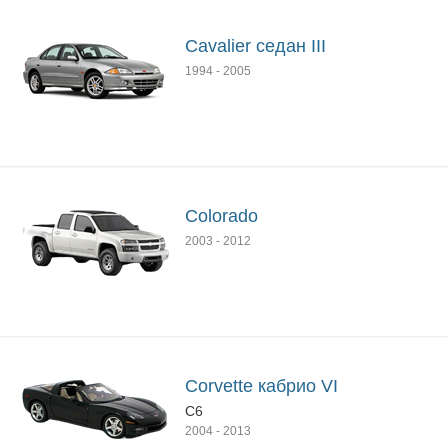
Cavalier седан III
1994
-
2005
Colorado
2003
-
2012
Corvette кабрио VI
C6
2004
-
2013