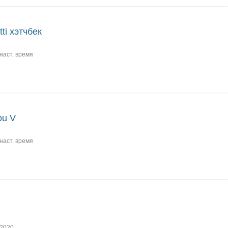
tti хэтчбек
наст. время
bu V
наст. время
2020