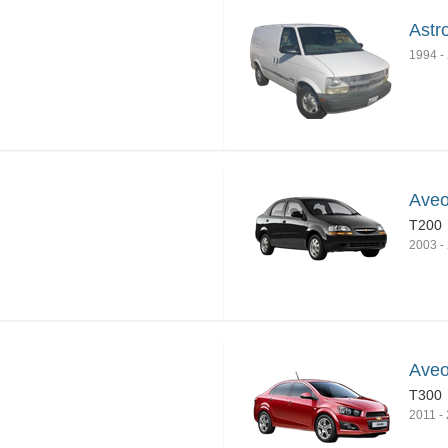
Astr
1994
-
Aveo
T200
2003
-
Aveo
T300
2011
-