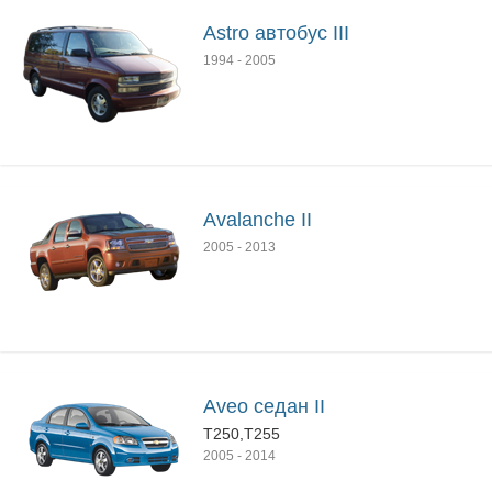
Astro автобус III
1994
-
2005
Avalanche II
2005
-
2013
Aveo седан II
T250,T255
2005
-
2014