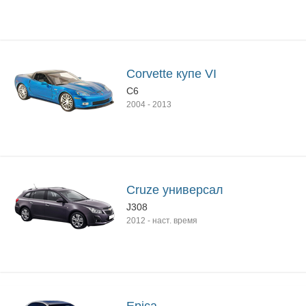
Corvette купе VI
C6
2004
-
2013
Cruze универсал
J308
2012
-
наст. время