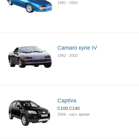
1992
-
2002
Camaro купе IV
1992
-
2002
Captiva
C100,C140
2006
-
наст. время