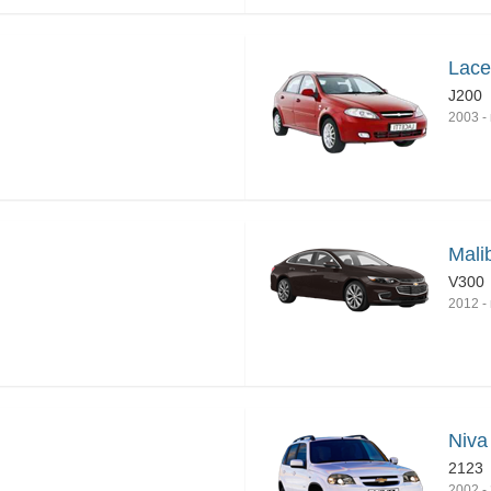
Lace
J200
2003
-
Mali
V300
2012
-
Niva
2123
2002
-