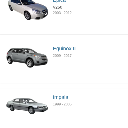
Epica
V250
2003
-
2012
Equinox II
2009
-
2017
Impala
1999
-
2005