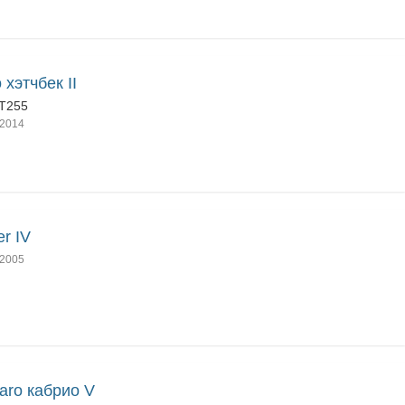
 хэтчбек II
T255
2014
er IV
2005
ro кабрио V