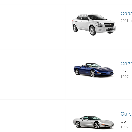
Coba
2011
-
Corv
C5
1997
-
Corv
C5
1997
-