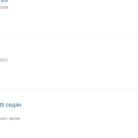
nox
2009
2011
tti седан
наст. время