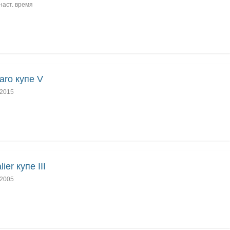
наст. время
ro купе V
2015
ier купе III
2005