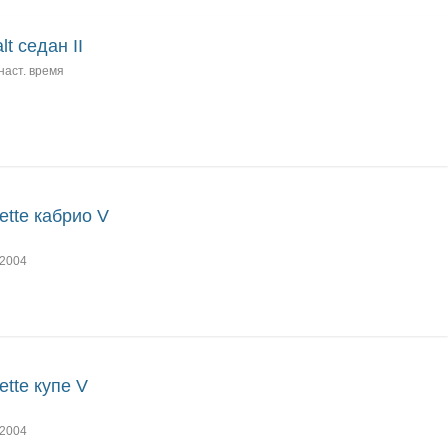
lt седан II
наст. время
ette кабрио V
2004
ette купе V
2004