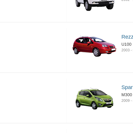
Rez
U100
2003
-
Spark
M300
2009
-