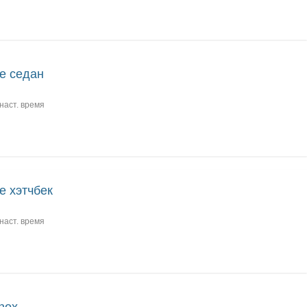
e седан
наст. время
e хэтчбек
наст. время