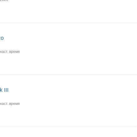
zo
наст. время
 III
наст. время