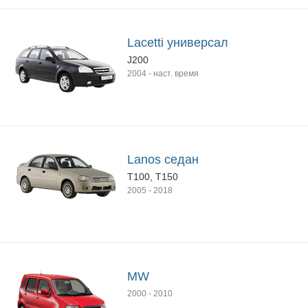
Lacetti универсал
J200
2004
-
наст. время
Lanos седан
T100, T150
2005
-
2018
MW
2000
-
2010