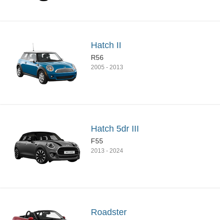
Hatch II
R56
2005
-
2013
Hatch 5dr III
F55
2013
-
2024
Roadster