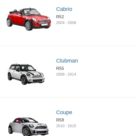
Cabrio
R52
2004
-
2008
Clubman
R55
2006
-
2014
Coupe
R58
2010
-
2015