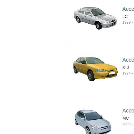
Acce
LC
1999
-
Acce
X-3
1994
-
Acce
MC
2005
-