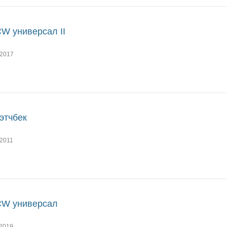
CW универсал II
2017
хэтчбек
2011
CW универсал
2019