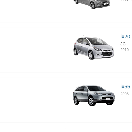
ix20
JC
2010
-
ix55
2006
-