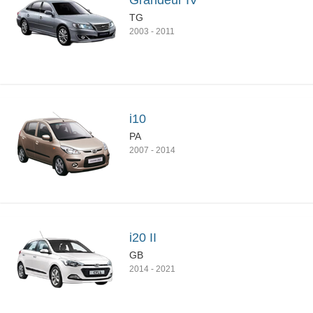
Grandeur IV
TG
2003
-
2011
i10
PA
2007
-
2014
i20 II
GB
2014
-
2021