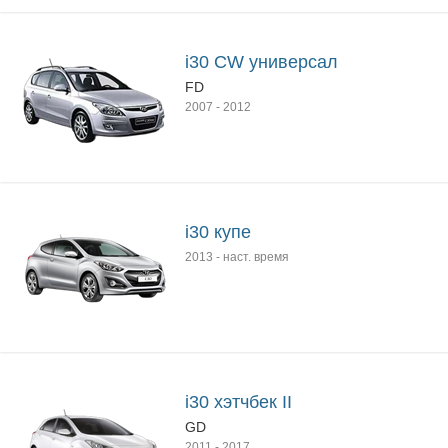
i30 CW универсал
FD
2007
-
2012
i30 купе
2013
-
наст. время
i30 хэтчбек II
GD
2011
-
2017