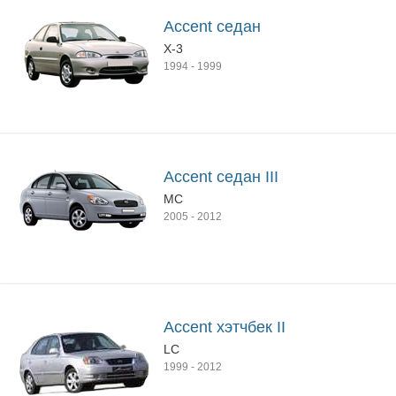
Accent седан
X-3
1994
-
1999
Accent седан III
MC
2005
-
2012
Accent хэтчбек II
LC
1999
-
2012