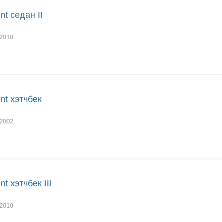
nt седан II
2010
nt хэтчбек
2002
nt хэтчбек III
2010