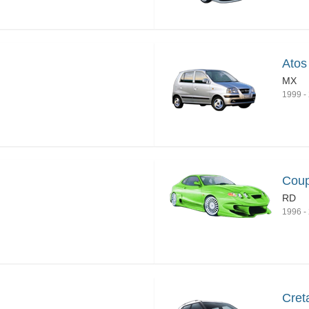
Atos
MX
1999
-
Coup
RD
1996
-
Cret