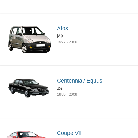
Atos
MX
1997
-
2008
Centennial/ Equus
JS
1999
-
2009
Coupe VII