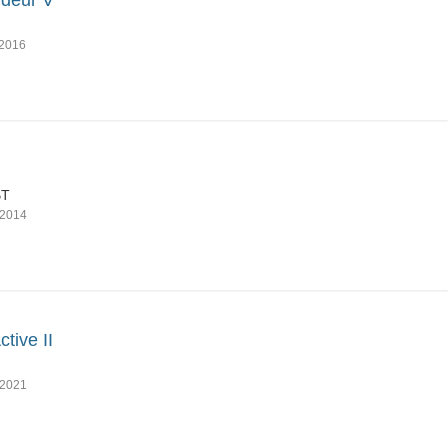
deur V
2016
BT
2014
ctive II
2021