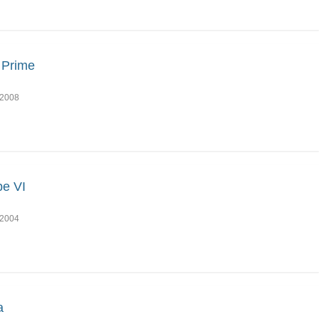
 Prime
2008
e VI
2004
a