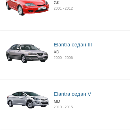
GK
2001
-
2012
Elantra седан III
XD
2000
-
2006
Elantra седан V
MD
2010
-
2015