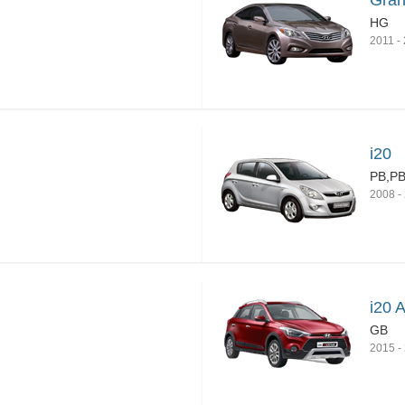
Gran
HG
2011
-
i20
PB,P
2008
-
i20 A
GB
2015
-