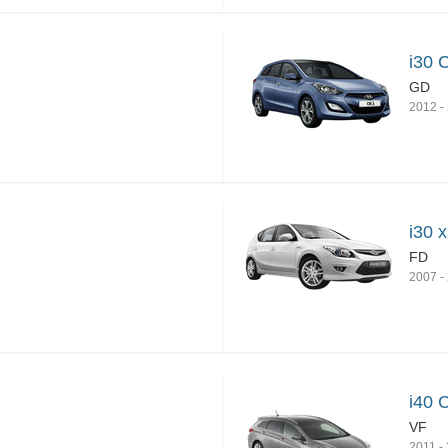
i30 
GD
2012
-
i30 
FD
2007
-
i40 
VF
2011
-