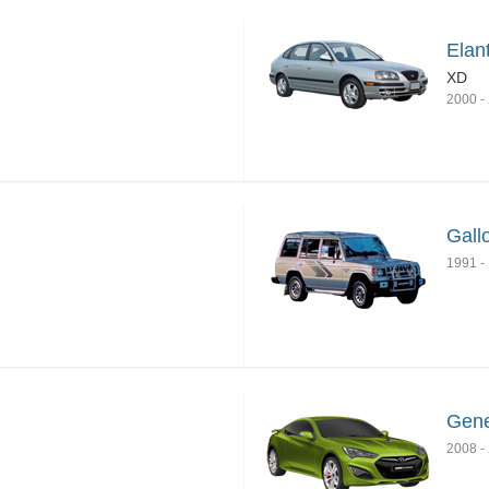
Elant
XD
2000
-
Gall
1991
-
Gene
2008
-