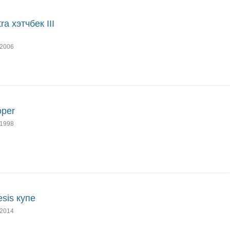
ra хэтчбек III
2006
oper
1998
sis купе
2014