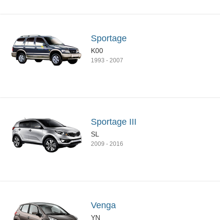
Sportage
K00
1993
-
2007
Sportage III
SL
2009
-
2016
Venga
YN