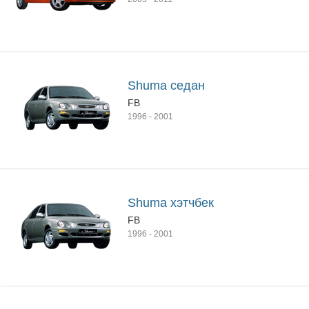
Shuma седан
FB
1996
-
2001
Shuma хэтчбек
FB
1996
-
2001