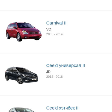
Carnival II
VQ
2005
-
2014
Cee'd универсал II
JD
2012
-
2018
Cee'd хэтчбек II