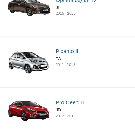
Optima седан IV
JF
2015
-
2020
Picanto II
TA
2011
-
2018
Pro Cee'd II
JD
2013
-
2018