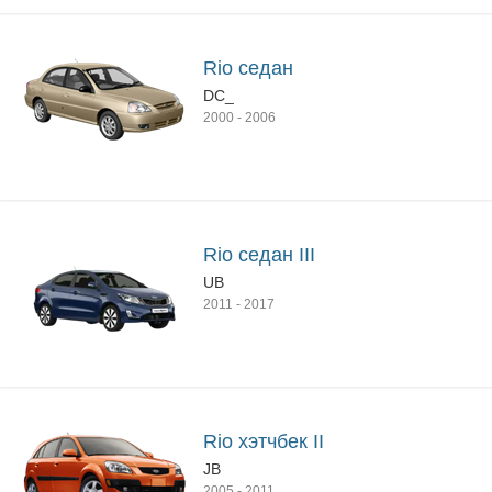
Rio седан
DC_
2000
-
2006
Rio седан III
UB
2011
-
2017
Rio хэтчбек II
JB
2005
-
2011