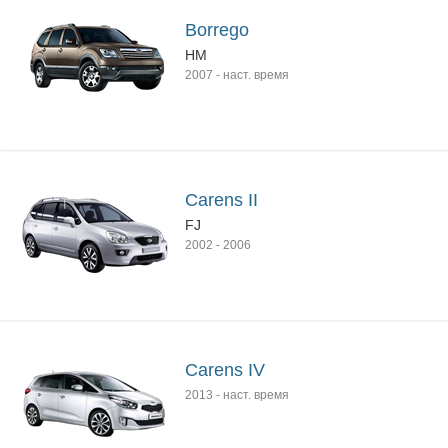
Borrego
HM
2007
-
наст. время
Carens II
FJ
2002
-
2006
Carens IV
2013
-
наст. время