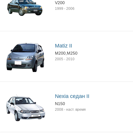
V200
1999
-
2006
Matiz II
M200,M250
2005
-
2010
Nexia седан II
N150
2008
-
наст. время