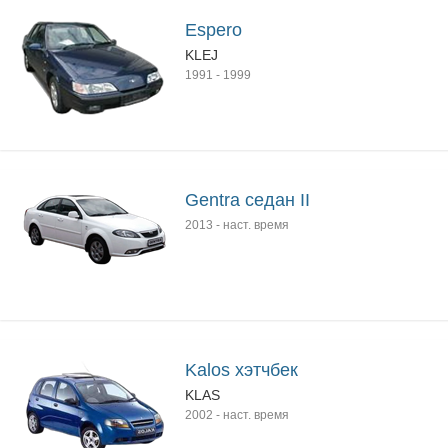
Espero
KLEJ
1991
-
1999
Gentra седан II
2013
-
наст. время
Kalos хэтчбек
KLAS
2002
-
наст. время