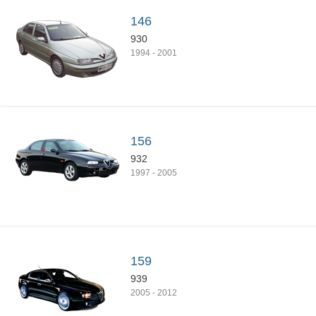
146
930
1994
-
2001
156
932
1997
-
2005
159
939
2005
-
2012