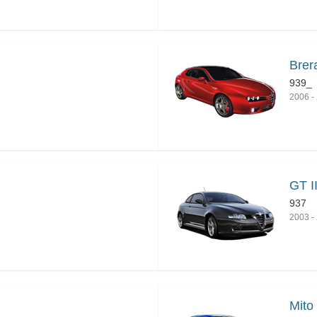
Brer
939_
2006
-
GT I
937
2003
-
Mito