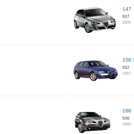
147
937
2000
-
156 
932
1997
-
166
936
1998
-