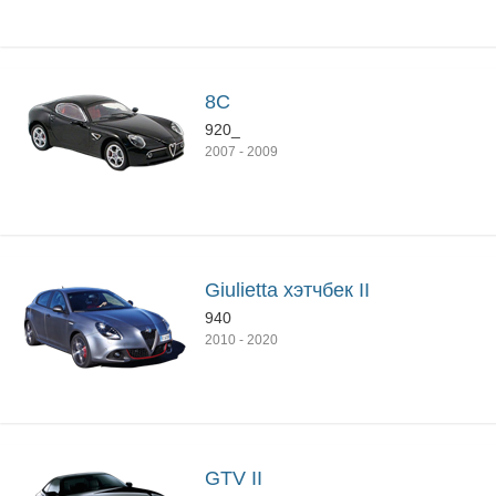
8C
920_
2007
-
2009
Giulietta хэтчбек II
940
2010
-
2020
GTV II