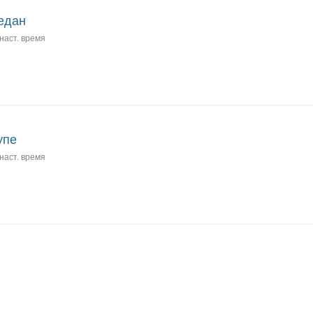
едан
наст. время
упе
наст. время