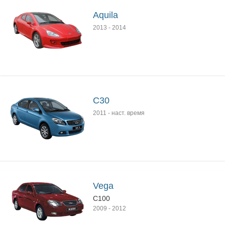
Aquila
2013
-
2014
C30
2011
-
наст. время
Vega
C100
2009
-
2012