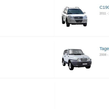
C190
2011
-
Tage
2008
-