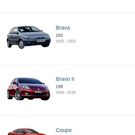
Brava
182
1995
-
2003
Bravo II
198
2006
-
2016
Coupe