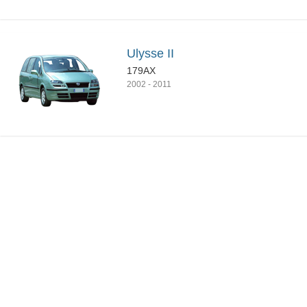
Ulysse II
179AX
2002
-
2011