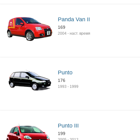
Panda Van II
169
2004
-
наст. время
Punto
176
1993
-
1999
Punto III
199
2005
-
2012