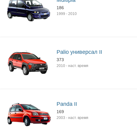
Multipla
186
1999
-
2010
Palio универсал II
373
2010
-
наст. время
Panda II
169
2003
-
наст. время