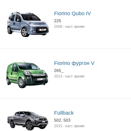
Fiorino Qubo IV
225
2008
-
наст. время
Fiorino фургон V
265_
2013
-
наст. время
Fullback
502, 503
2015
-
наст. время