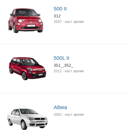
500 II
312
2007
-
наст. время
500L II
351_,352_
2012
-
наст. время
Albea
2002
-
наст. время