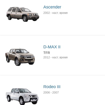
Ascender
2002
-
наст. время
D-MAX II
TFR
2012
-
наст. время
Rodeo III
2006
-
2007