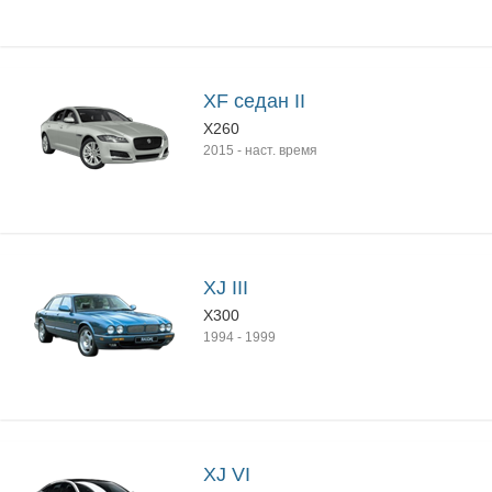
XF седан II
X260
2015
-
наст. время
XJ III
X300
1994
-
1999
XJ VI