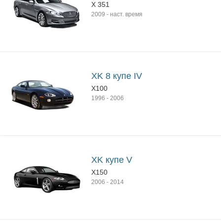
X 351
2009
-
наст. время
XK 8 купе IV
X100
1996
-
2006
XK купе V
X150
2006
-
2014