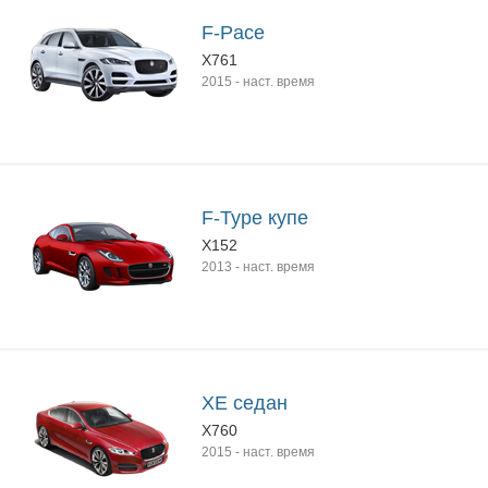
F-Pace
X761
2015
-
наст. время
F-Type купе
X152
2013
-
наст. время
XE седан
X760
2015
-
наст. время