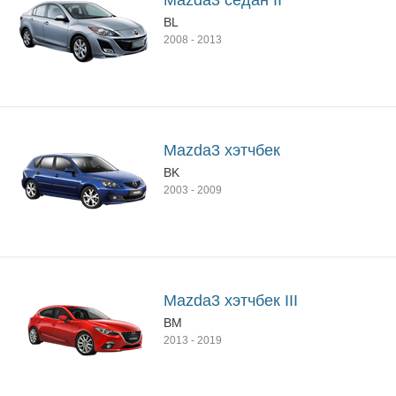
Mazda3 седан II
BL
2008
-
2013
Mazda3 хэтчбек
BK
2003
-
2009
Mazda3 хэтчбек III
BM
2013
-
2019