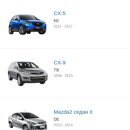
CX-5
KE
2011
-
2017
CX-9
TB
2006
-
2015
Mazda2 седан II
DE
2010
-
2014