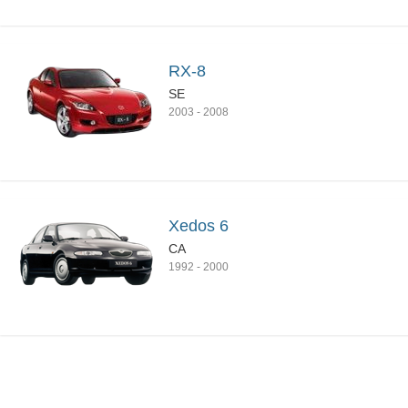
RX-8
SE
2003
-
2008
Xedos 6
CA
1992
-
2000