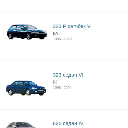
323 P хэтчбек V
BA
1996
-
1998
323 седан VI
BJ
1998
-
2004
626 седан IV