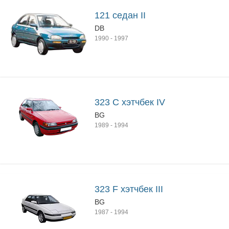
121 седан II
DB
1990
-
1997
323 C хэтчбек IV
BG
1989
-
1994
323 F хэтчбек III
BG
1987
-
1994