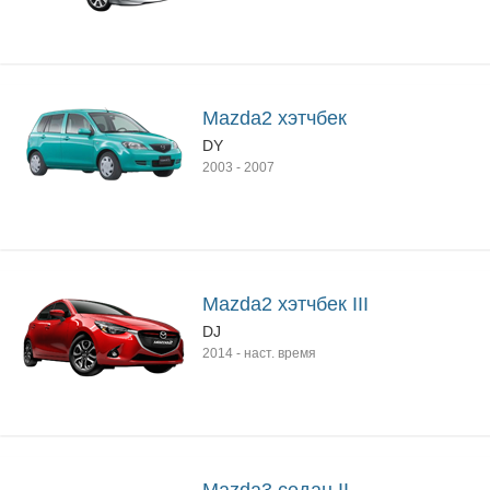
Mazda2 хэтчбек
DY
2003
-
2007
Mazda2 хэтчбек III
DJ
2014
-
наст. время