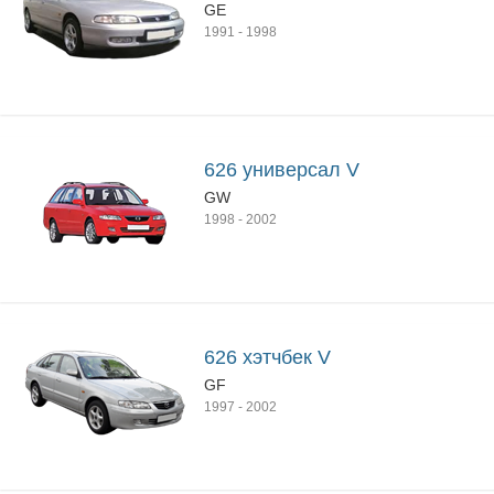
GE
1991
-
1998
626 универсал V
GW
1998
-
2002
626 хэтчбек V
GF
1997
-
2002