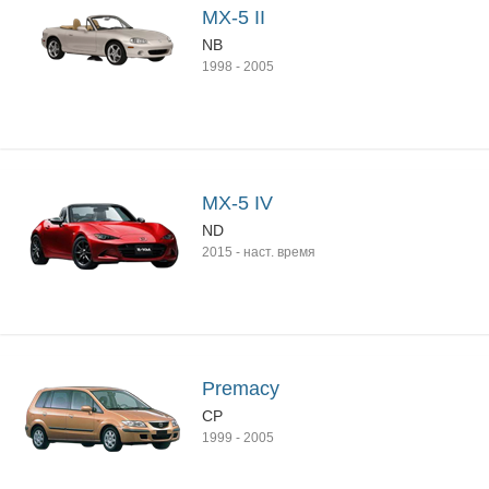
MX-5 II
NB
1998
-
2005
MX-5 IV
ND
2015
-
наст. время
Premacy
CP
1999
-
2005