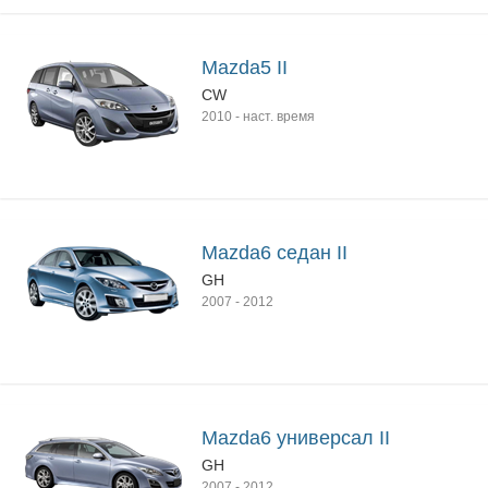
Mazda5 II
CW
2010
-
наст. время
Mazda6 седан II
GH
2007
-
2012
Mazda6 универсал II
GH
2007
-
2012