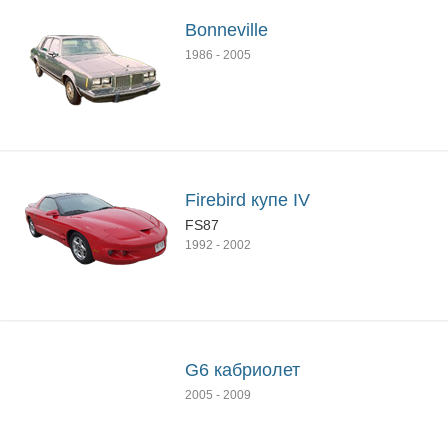
Bonneville
1986
-
2005
Firebird купе IV
FS87
1992
-
2002
G6 кабриолет
2005
-
2009