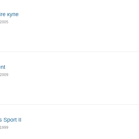
ire купе
2005
ent
2009
 Sport II
1999