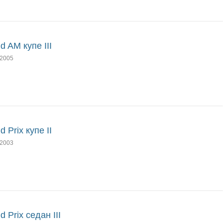
d AM купе III
2005
d Prix купе II
2003
d Prix седан III