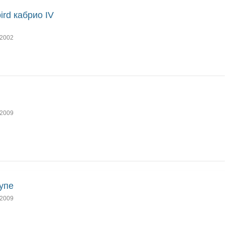
bird кабрио IV
2002
2009
упе
2009