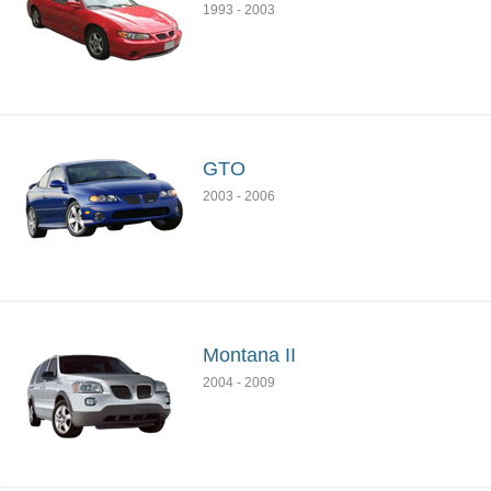
1993
-
2003
GTO
2003
-
2006
Montana II
2004
-
2009