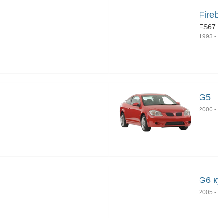
Fire
FS67
1993
-
G5
2006
-
G6 к
2005
-