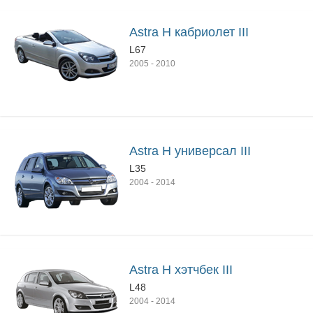
Astra H кабриолет III
L67
2005
-
2010
Astra H универсал III
L35
2004
-
2014
Astra H хэтчбек III
L48
2004
-
2014