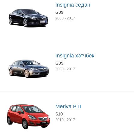
Insignia седан
G09
2008
-
2017
Insignia хэтчбек
G09
2008
-
2017
Meriva B II
S10
2010
-
2017