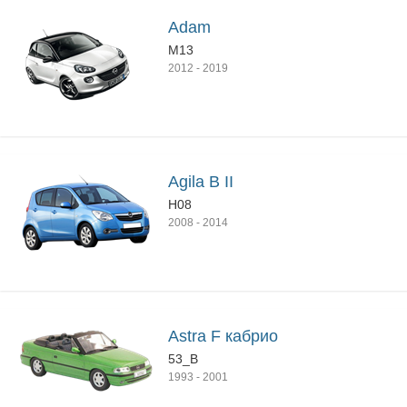
Adam
M13
2012
-
2019
Agila B II
H08
2008
-
2014
Astra F кабрио
53_B
1993
-
2001