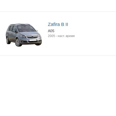
Zafira B II
A05
2005
-
наст. время