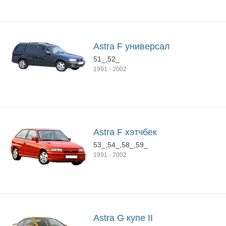
Astra F универсал
51_,52_
1991
-
2002
Astra F хэтчбек
53_,54_,58_,59_
1991
-
2002
Astra G купе II