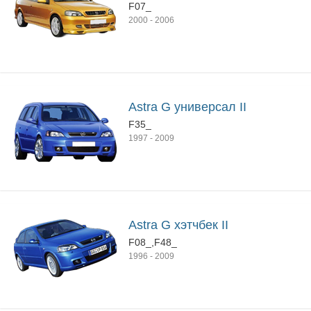
F07_
2000
-
2006
Astra G универсал II
F35_
1997
-
2009
Astra G хэтчбек II
F08_,F48_
1996
-
2009