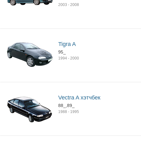
2003
-
2008
Tigra A
95_
1994
-
2000
Vectra A хэтчбек
88_,89_
1988
-
1995