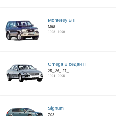
Monterey B II
M98
1998
-
1999
Omega B седан II
25_,26_,27_
1994
-
2005
Signum
Z03