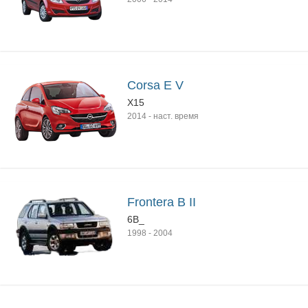
Corsa E V
X15
2014
-
наст. время
Frontera B II
6B_
1998
-
2004