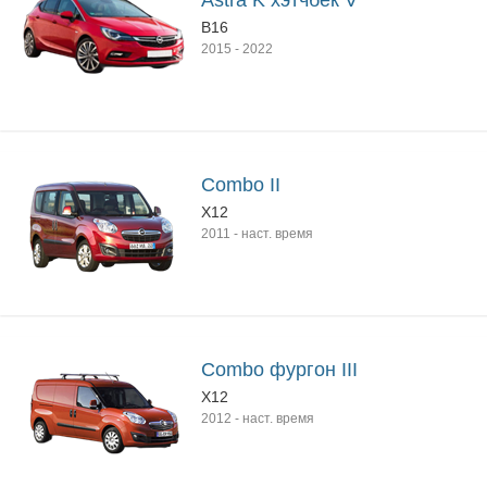
Astra K хэтчбек V
B16
2015
-
2022
Combo II
X12
2011
-
наст. время
Combo фургон III
X12
2012
-
наст. время