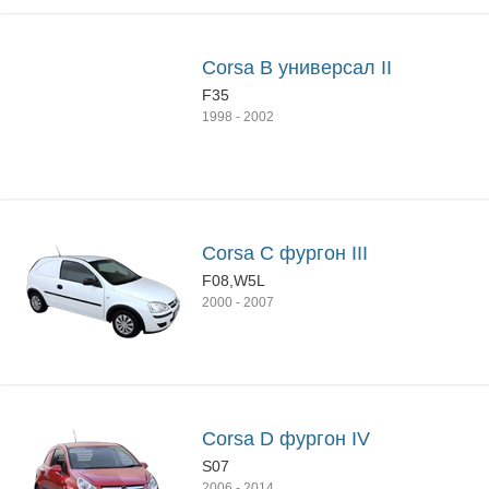
Corsa B универсал II
F35
1998
-
2002
Corsa C фургон III
F08,W5L
2000
-
2007
Corsa D фургон IV
S07
2006
-
2014