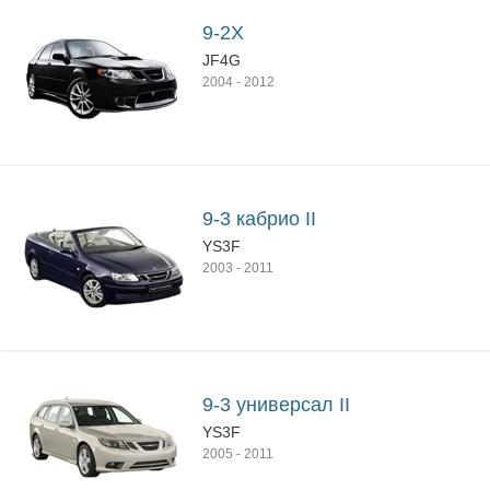
9-2X
JF4G
2004
-
2012
9-3 кабрио II
YS3F
2003
-
2011
9-3 универсал II
YS3F
2005
-
2011