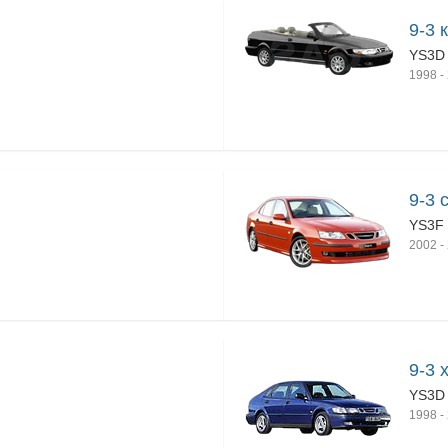
9-3 
YS3D
1998
-
9-3 
YS3F
2002
-
9-3 
YS3D
1998
-