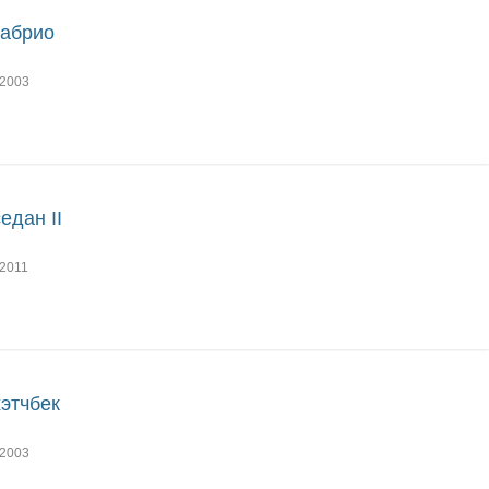
кабрио
2003
седан II
2011
хэтчбек
2003