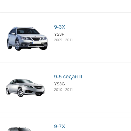
9-3X
YS3F
2009
-
2011
9-5 седан II
YS3G
2010
-
2011
9-7X