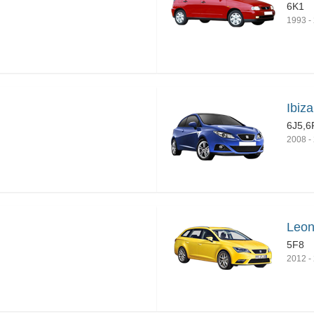
6K1
1993
-
Ibiz
6J5,6
2008
-
Leon
5F8
2012
-