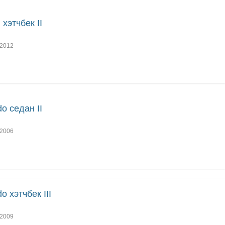
 хэтчбек II
2012
do седан II
2006
do хэтчбек III
2009