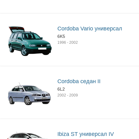
Cordoba Vario универсал
6K5
1996
-
2002
Cordoba седан II
6L2
2002
-
2009
Ibiza ST универсал IV