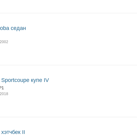
oba седан
2002
a Sportcoupe купе IV
P1
2018
 хэтчбек II