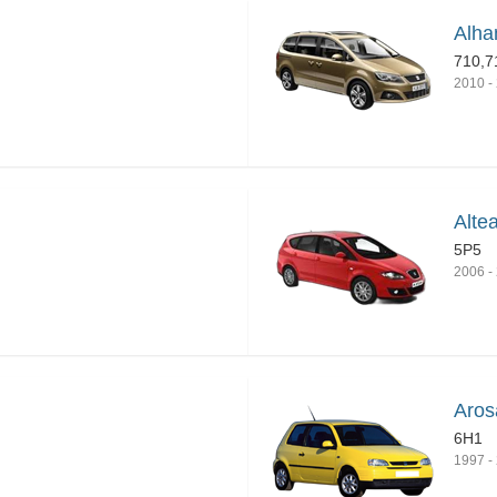
Alha
710,7
2010
-
Alte
5P5
2006
-
Aros
6H1
1997
-