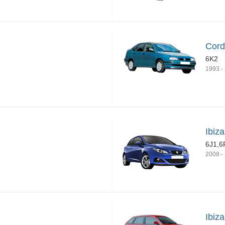
Cord
6K2
1993
-
Ibiz
6J1,6
2008
-
Ibiza