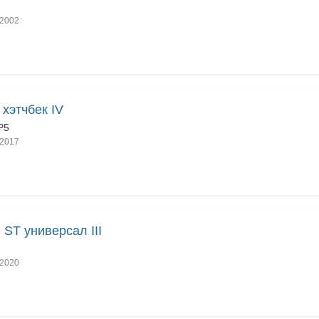
2002
a хэтчбек IV
P5
2017
 ST универсал III
2020