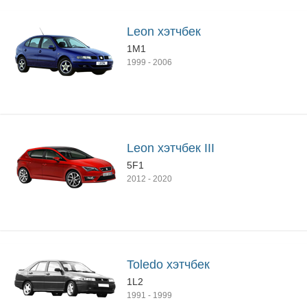
Leon хэтчбек
1M1
1999
-
2006
Leon хэтчбек III
5F1
2012
-
2020
Toledo хэтчбек
1L2
1991
-
1999