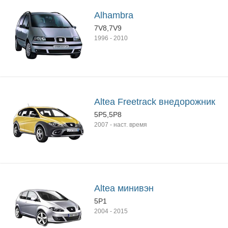
Alhambra
7V8,7V9
1996
-
2010
Altea Freetrack внедорожник
5P5,5P8
2007
-
наст. время
Altea минивэн
5P1
2004
-
2015