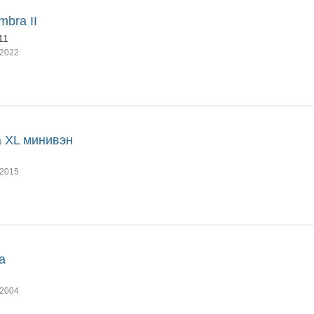
mbra II
11
2022
a XL минивэн
2015
a
2004