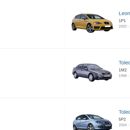
Leon
1P1
2005
-
Tole
1M2
1998
-
Tole
5P2
2004
-