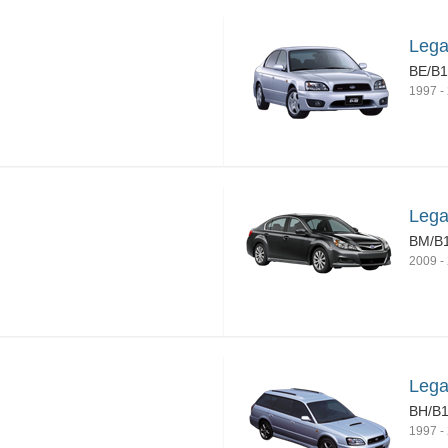
Lega
BE/B
1997
-
Lega
BM/B
2009
-
Lega
BH/B
1997
-