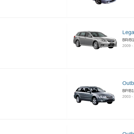
Lega
BR/B
2009
-
Outb
BP/B
2003
-