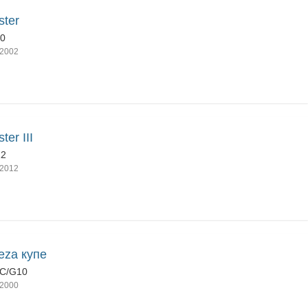
ster
10
2002
ter III
12
2012
eza купе
C/G10
2000