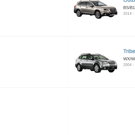
Outb
BS/B
2014
-
Trib
WX/W
2004
-