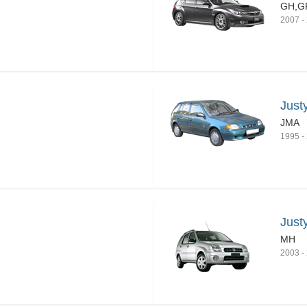
GH,G
2007
-
Justy
JMA
1995
-
Justy
MH
2003
-