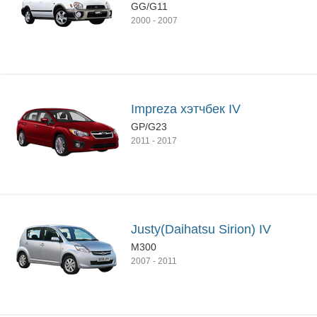
GG/G11
2000
-
2007
Impreza хэтчбек IV
GP/G23
2011
-
2017
Justy(Daihatsu Sirion) IV
M300
2007
-
2011