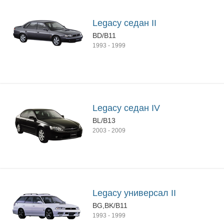
Legacy седан II
BD/B11
1993
-
1999
Legacy седан IV
BL/B13
2003
-
2009
Legacy универсал II
BG,BK/B11
1993
-
1999