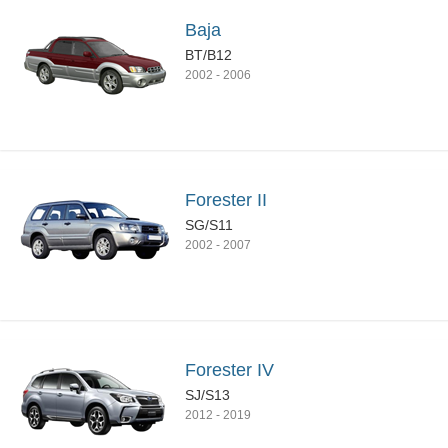
Baja
BT/B12
2002
-
2006
Forester II
SG/S11
2002
-
2007
Forester IV
SJ/S13
2012
-
2019