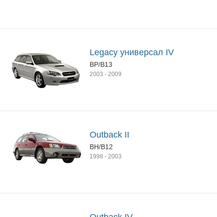
Legacy универсал IV
BP/B13
2003
-
2009
Outback II
BH/B12
1998
-
2003