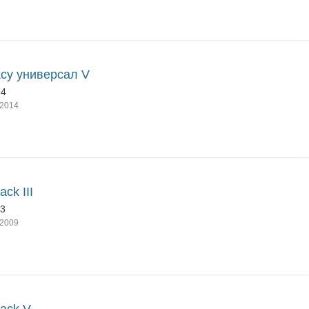
cy универсал V
14
2014
ack III
13
2009