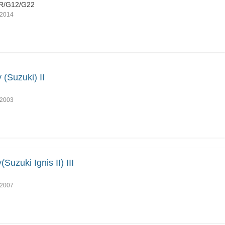
R/G12/G22
2014
 (Suzuki) II
2003
(Suzuki Ignis II) III
2007