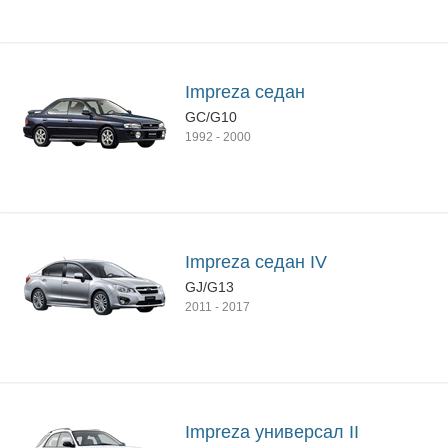
Impreza седан
GC/G10
1992
-
2000
Impreza седан IV
GJ/G13
2011
-
2017
Impreza универсал II