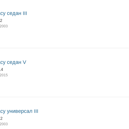
cy седан III
12
2003
cy седан V
14
2015
cy универсал III
12
2003