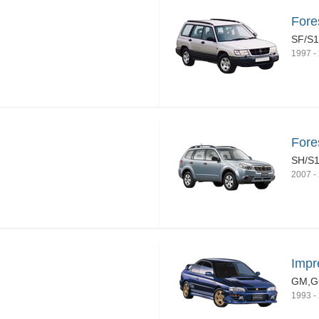
Fore
SF/S
1997
-
Fores
SH/S
2007
-
Impr
GM,G
1993
-