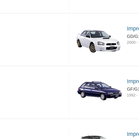
Impr
GD/G
2000
-
Impr
GF/G
1992
-
Impr