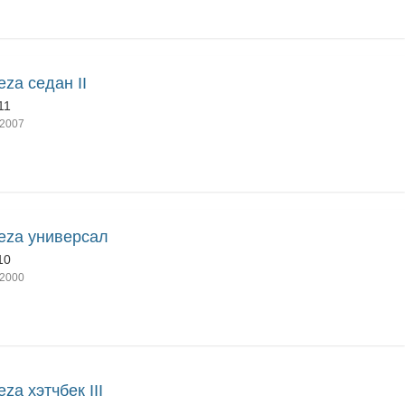
eza седан II
11
2007
eza универсал
10
2000
eza хэтчбек III