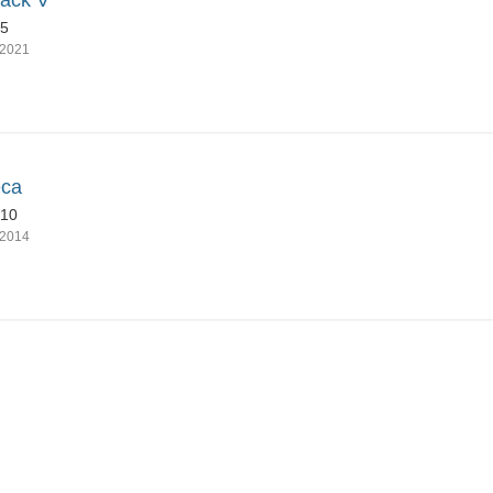
ack V
15
2021
eca
10
2014