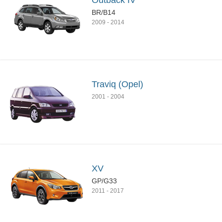
Outback IV
BR/B14
2009
-
2014
Traviq (Opel)
2001
-
2004
XV
GP/G33
2011
-
2017