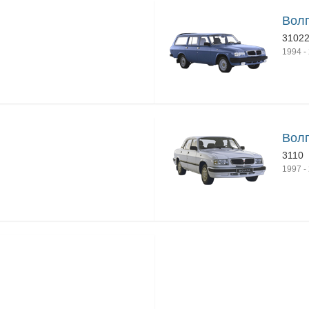
Волг
31022
1994
-
Волг
3110
1997
-