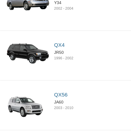
Y34
2002
-
2004
QX4
JR50
1996
-
2002
QX56
JA60
2003
-
2010