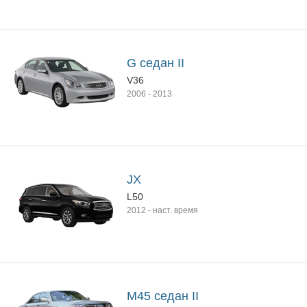
G седан II
V36
2006
-
2013
JX
L50
2012
-
наст. время
M45 седан II