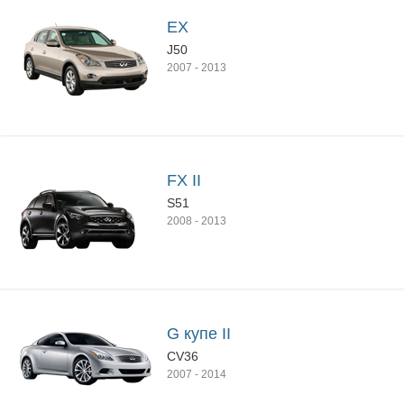
EX
J50
2007
-
2013
FX II
S51
2008
-
2013
G купе II
CV36
2007
-
2014