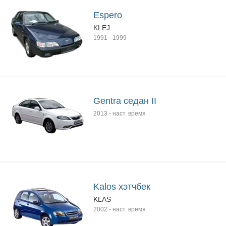
Espero
KLEJ
1991
-
1999
Gentra седан II
2013
-
наст. время
Kalos хэтчбек
KLAS
2002
-
наст. время