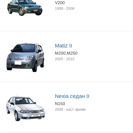
V200
1999
-
2006
Matiz II
M200,M250
2005
-
2010
Nexia седан II
N150
2008
-
наст. время