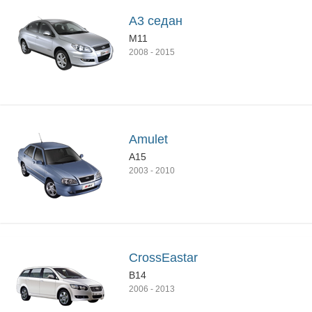
A3 седан
M11
2008
-
2015
Amulet
A15
2003
-
2010
CrossEastar
B14
2006
-
2013