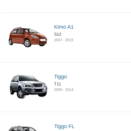
Kimo A1
S12
2007
-
2015
Tiggo
T11
2005
-
2014
Tiggo FL