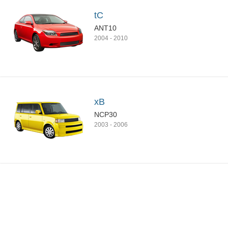
tC
ANT10
2004
-
2010
xB
NCP30
2003
-
2006