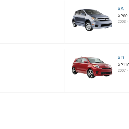
xA
XP60
2003
-
xD
XP11
2007
-