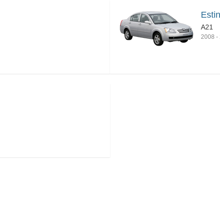
Esti
A21
2008
-