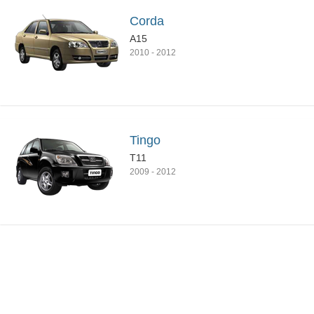
Corda
A15
2010
-
2012
Tingo
T11
2009
-
2012