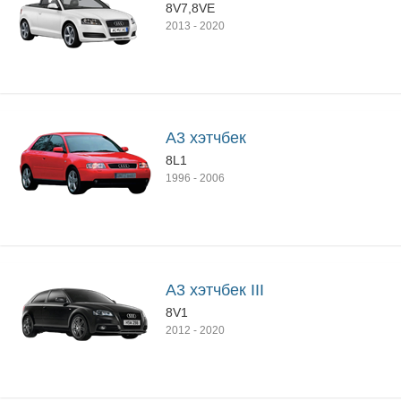
8V7,8VE
2013
-
2020
A3 хэтчбек
8L1
1996
-
2006
A3 хэтчбек III
8V1
2012
-
2020