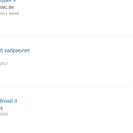
едан V
8WC,B9
наст. время
5 кабриолет
2017
lroad II
C5
2005