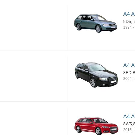
A4 A
8D5, 
1994
-
A4 Av
8ED,
2004
-
A4 A
8W5,
2015
-