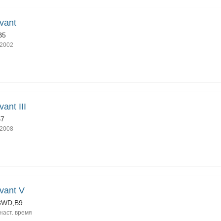
vant
B5
2002
ant III
B7
2008
vant V
8WD,B9
наст. время