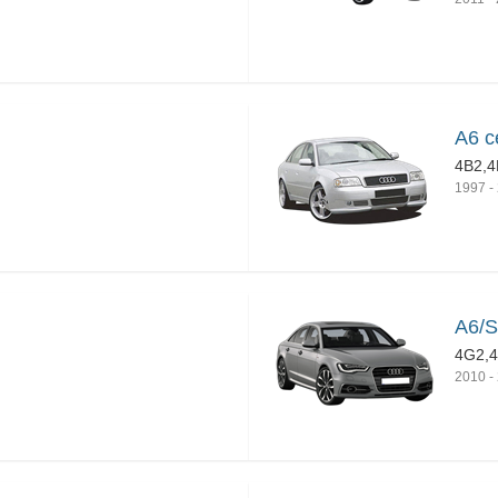
A6 с
4B2,4
1997
-
A6/S
4G2,
2010
-