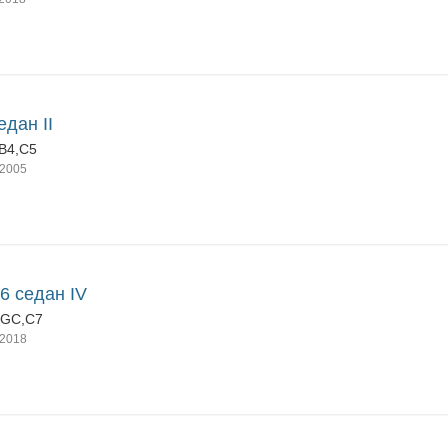
едан II
B4,C5
2005
6 седан IV
4GC,C7
2018