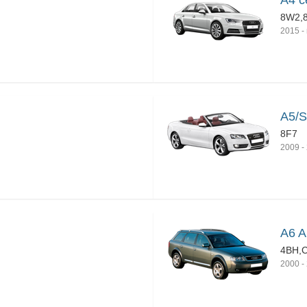
A4 с
8W2,
2015
-
A5/S
8F7
2009
-
A6 Al
4BH,
2000
-