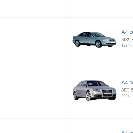
A4 с
8D2, 
1994
-
A4 с
8EC,
2004
-