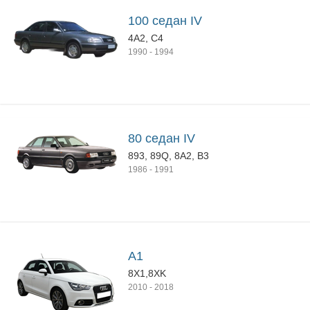
100 седан IV
4A2, C4
1990
-
1994
80 седан IV
893, 89Q, 8A2, B3
1986
-
1991
A1
8X1,8XK
2010
-
2018