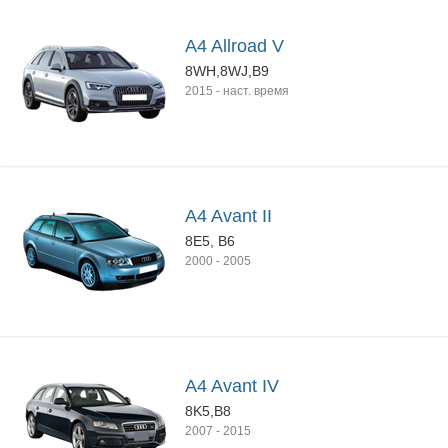
A4 Allroad V
8WH,8WJ,B9
2015
-
наст. время
A4 Avant II
8E5, B6
2000
-
2005
A4 Avant IV
8K5,B8
2007
-
2015