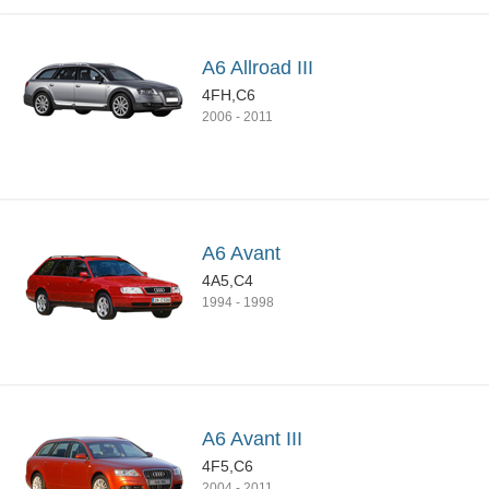
A6 Allroad III
4FH,C6
2006
-
2011
A6 Avant
4A5,C4
1994
-
1998
A6 Avant III
4F5,C6
2004
-
2011