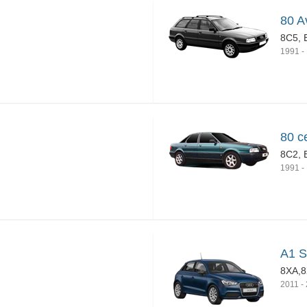
80 A
8C5, 
1991
-
80 с
8C2, 
1991
-
A1 S
8XA,
2011
-