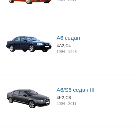
A6 седан
4A2,C4
1994
-
1998
A6/S6 седан III
4F2,C6
2004
-
2011