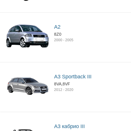
A2
8Z0
2000
-
2005
A3 Sportback III
8VA,8VF
2012
-
2020
A3 кабрио III