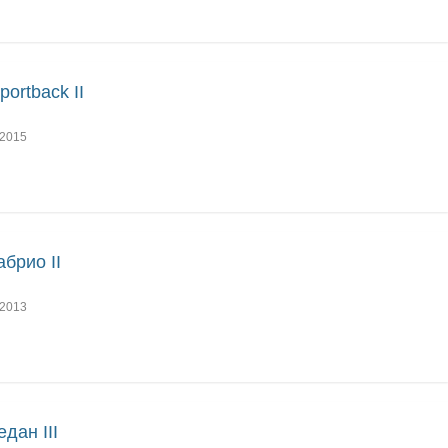
portback II
2015
абрио II
2013
едан III