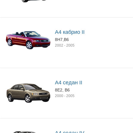
A4 кабрио II
8H7,B6
2002
-
2005
A4 седан II
8E2, B6
2000
-
2005