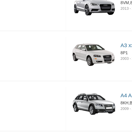
8VM,
2013
-
A3 х
8P1
2003
-
A4 A
8KH,
2009
-