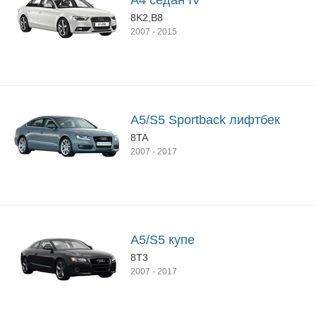
A4 седан IV
8K2,B8
2007
-
2015
A5/S5 Sportback лифтбек
8TA
2007
-
2017
A5/S5 купе
8T3
2007
-
2017