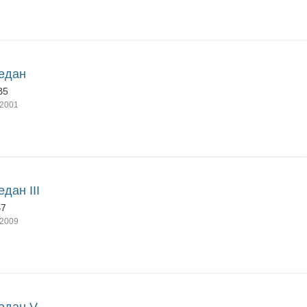
едан
B5
2001
едан III
B7
2009