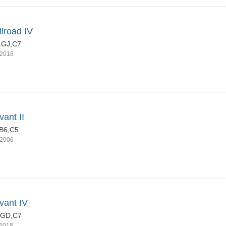
llroad IV
4GJ,C7
2018
vant II
B6,C5
2006
vant IV
4GD,C7
2018