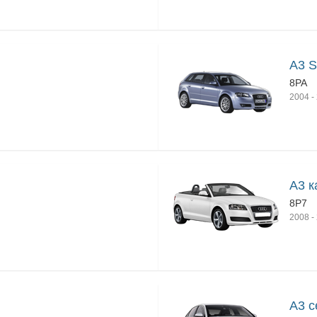
A3 S
8PA
2004
-
A3 к
8P7
2008
-
A3 с