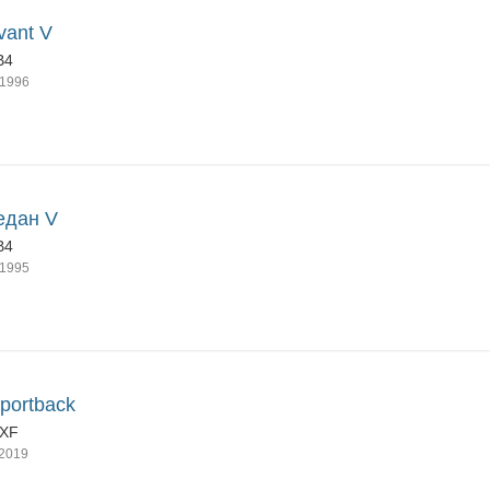
vant V
B4
1996
едан V
B4
1995
portback
8XF
2019