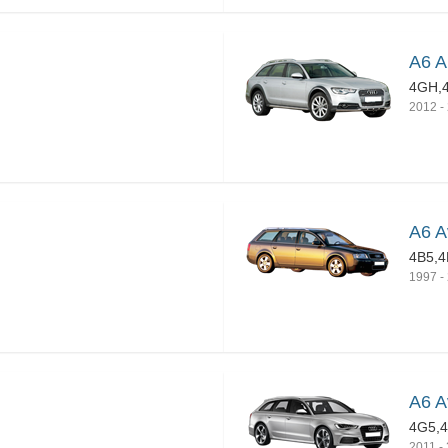
A6 A
4GH,
2012
-
A6 A
4B5,4
1997
-
A6 A
4G5,
2011
-