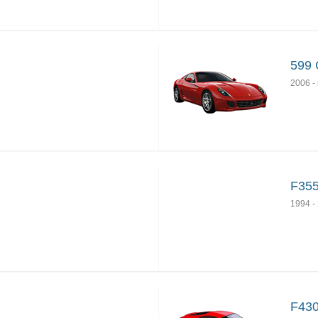
599 
2006
-
F35
1994
-
F43