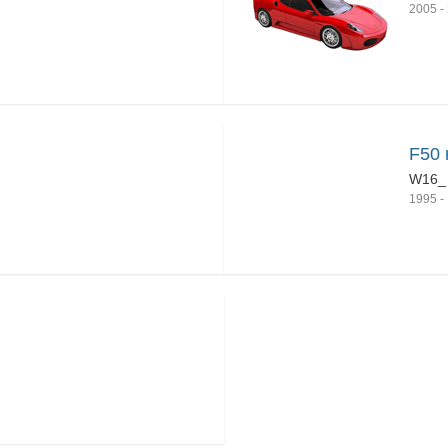
2005
-
F50 
W16_
1995
-