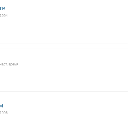
TB
1994
наст. время
 M
1996