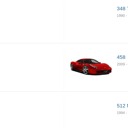
348 
1990
-
458
2009
-
512
1994
-