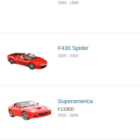
1994
-
1999
F430 Spider
2005
-
2009
Superamerica
F133ED
2005
-
2006