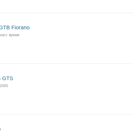
GTB Fiorano
наст. время
5 GTS
2000
0