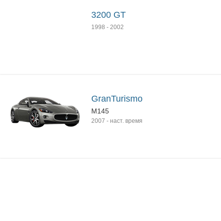
3200 GT
1998
-
2002
GranTurismo
M145
2007
-
наст. время