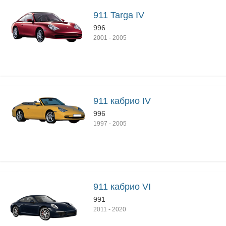
911 Targa IV
996
2001
-
2005
911 кабрио IV
996
1997
-
2005
911 кабрио VI
991
2011
-
2020