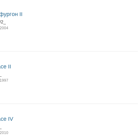
 фургон II
/2_
2004
ce II
_
1997
ce IV
_
2010