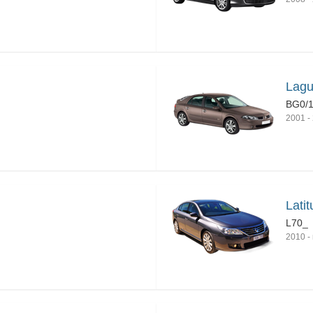
Lagu
BG0/
2001
-
Lati
L70_
2010
-