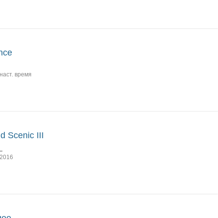
nce
наст. время
d Scenic III
_
2016