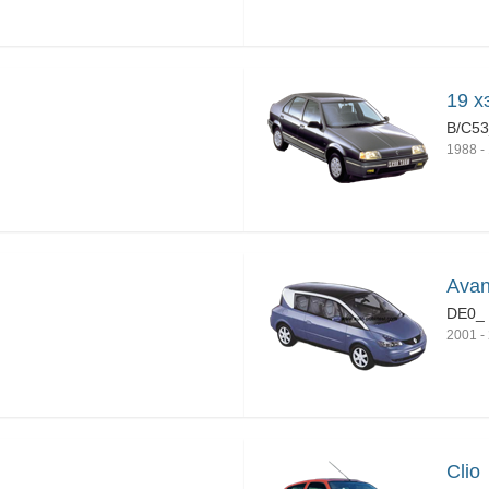
19 х
B/C5
1988
-
Avan
DE0_
2001
-
Clio