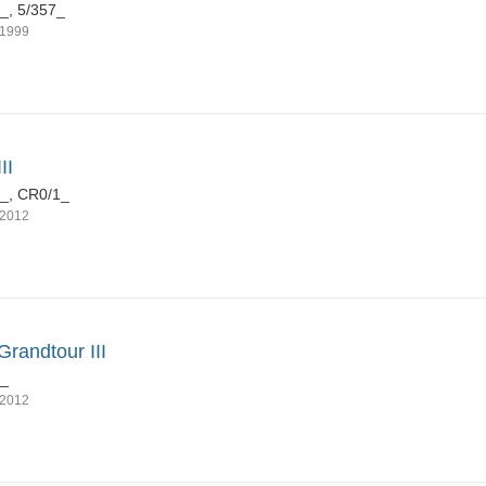
_, 5/357_
1999
II
_, CR0/1_
2012
Grandtour III
1_
2012