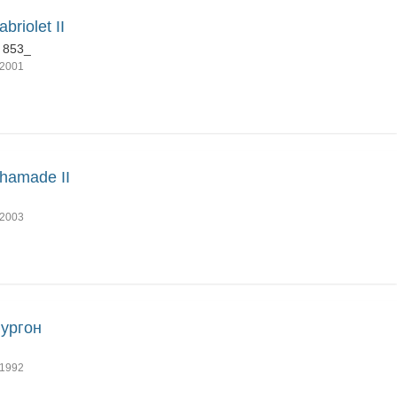
briolet II
 853_
2001
hamade II
2003
ургон
1992