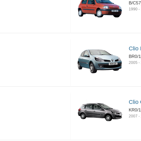
B/C57
1990
-
Clio I
BR0/1
2005
-
Clio 
KR0/
2007
-