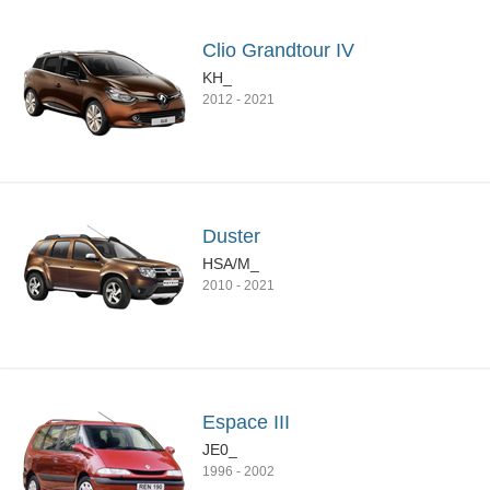
Clio Grandtour IV
KH_
2012
-
2021
Duster
HSA/M_
2010
-
2021
Espace III
JE0_
1996
-
2002