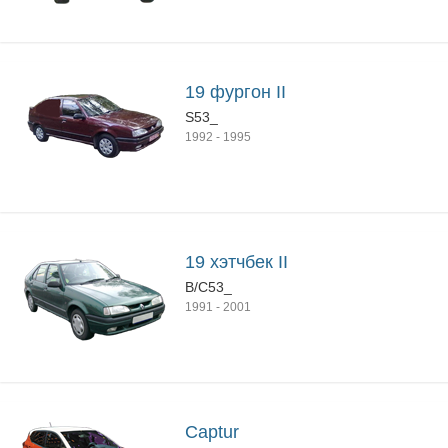
19 фургон II
S53_
1992
-
1995
19 хэтчбек II
B/C53_
1991
-
2001
Captur