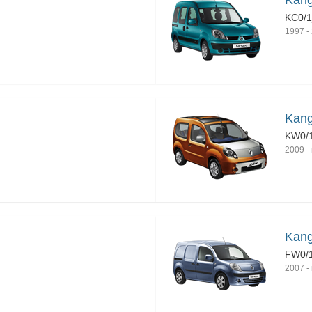
Kan
KC0/
1997
-
Kan
KW0/
2009
-
Kang
FW0/
2007
-