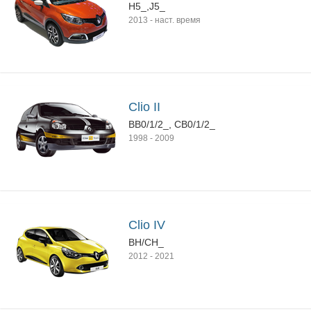
H5_,J5_
2013
-
наст. время
Clio II
BB0/1/2_, CB0/1/2_
1998
-
2009
Clio IV
BH/CH_
2012
-
2021