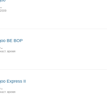
goo
1_
2009
goo BE BOP
1_
наст. время
oo Express II
1_
наст. время