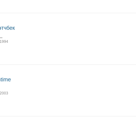
этчбек
3_
1994
time
2003