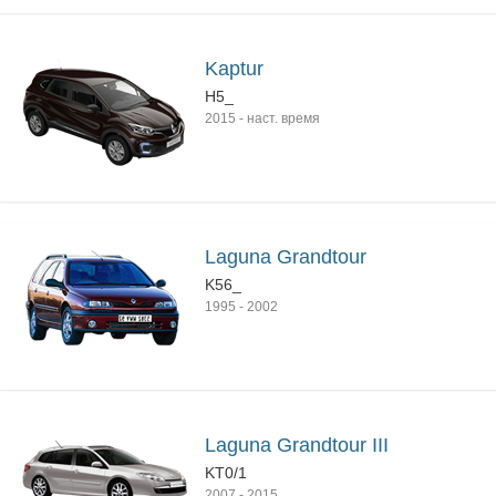
Kaptur
H5_
2015
-
наст. время
Laguna Grandtour
K56_
1995
-
2002
Laguna Grandtour III
KT0/1
2007
-
2015