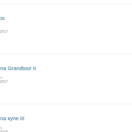
os
2017
na Grandtour II
1_
2007
na купе III
1_
2015