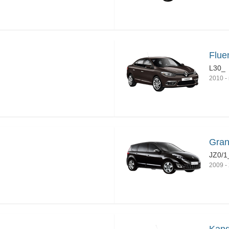
Flue
L30_
2010
-
Gran
JZ0/1
2009
-