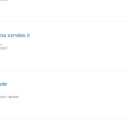
na хэтчбек II
1_
2007
tude
наст. время