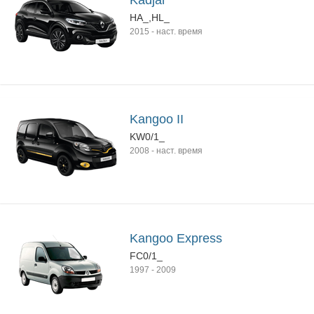
Kadjar
HA_,HL_
2015
-
наст. время
Kangoo II
KW0/1_
2008
-
наст. время
Kangoo Express
FC0/1_
1997
-
2009