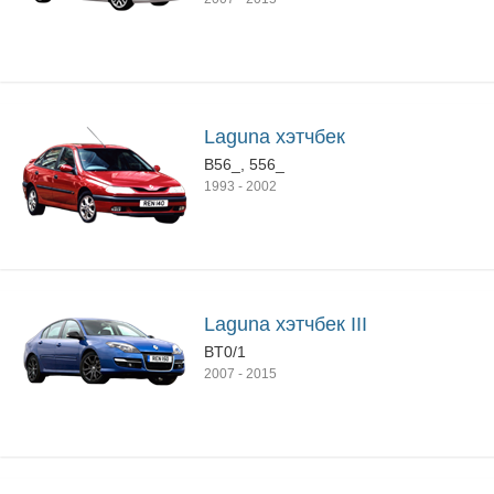
Laguna хэтчбек
B56_, 556_
1993
-
2002
Laguna хэтчбек III
BT0/1
2007
-
2015