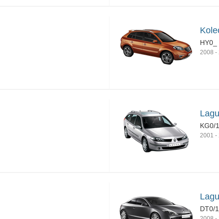
Kole
HY0_
2008
-
Lagu
KG0/
2001
-
Lagu
DT0/
2008
-