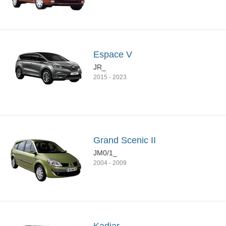
Espace V
JR_
2015
-
2023
Grand Scenic II
JM0/1_
2004
-
2009