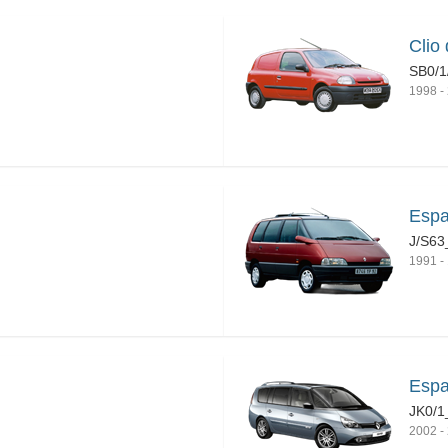
Clio
SB0/1
1998
-
Espa
J/S63
1991
-
Espa
JK0/1
2002
-