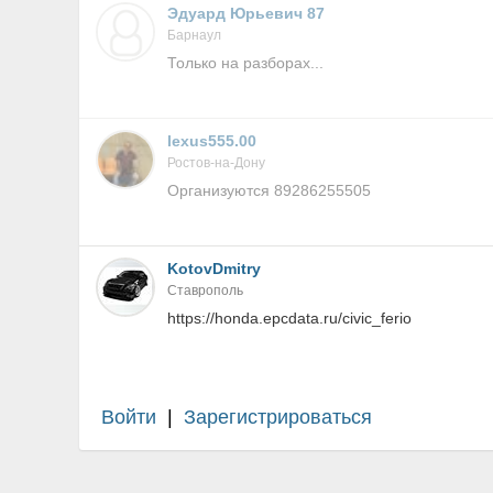
Эдуард Юрьевич 87
Барнаул
Только на разборах...
lexus555.00
Ростов-на-Дону
Организуются 89286255505
KotovDmitry
Ставрополь
https://honda.epcdata.ru/civic_ferio
Войти
|
Зарегистрироваться