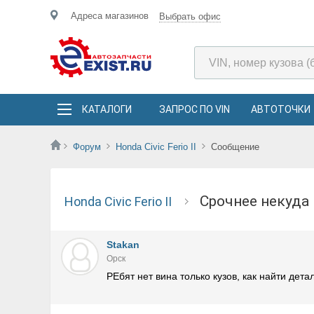
Адреса магазинов
Выбрать офис
КАТАЛОГИ
ЗАПРОС ПО VIN
АВТОТОЧКИ
Форум
Honda Civic Ferio II
Сообщение
Срочнее некуд
Honda Civic Ferio II
Stakan
Орск
РЕбят нет вина только кузов, как найти дет