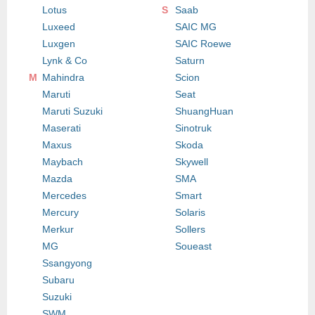
Lotus
S
Saab
Luxeed
SAIC MG
Luxgen
SAIC Roewe
Lynk & Co
Saturn
M
Mahindra
Scion
Maruti
Seat
Maruti Suzuki
ShuangHuan
Maserati
Sinotruk
Maxus
Skoda
Maybach
Skywell
Mazda
SMA
Mercedes
Smart
Mercury
Solaris
Merkur
Sollers
MG
Soueast
Ssangyong
Subaru
Suzuki
SWM