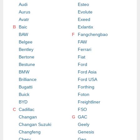
Audi
Esteo
Aurus
Evolute
Avatr
Exeed
B
Baic
Exlantix
BAW
F
Fangchengbao
Belgee
FAW
Bentley
Ferrari
Bertone
Fiat
Bestune
Ford
BMW
Ford Asia
Brilliance
Ford USA
Bugatti
Forthing
Buick
Foton
BYD
Freightliner
C
Cadillac
FSO
Changan
G
GAC
Changan Suzuki
Geely
Changfeng
Genesis
Chery
Geo