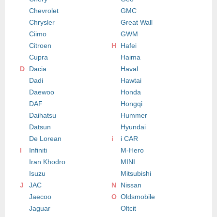
Chevrolet
GMC
Chrysler
Great Wall
Ciimo
GWM
Citroen
H
Hafei
Cupra
Haima
D
Dacia
Haval
Dadi
Hawtai
Daewoo
Honda
DAF
Hongqi
Daihatsu
Hummer
Datsun
Hyundai
De Lorean
i
i CAR
I
Infiniti
M-Hero
Iran Khodro
MINI
Isuzu
Mitsubishi
J
JAC
N
Nissan
Jaecoo
O
Oldsmobile
Jaguar
Oltcit