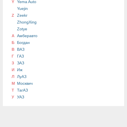
Y
Yema Auto
Yuejin
Z
Zeekr
ZhongXing
Zotye
А
Амберавто
Б
Богдан
В
ВАЗ
Г
ГАЗ
З
ЗАЗ
И
Иж
Л
ЛуАЗ
М
Москвич
Т
ТагАЗ
У
УАЗ